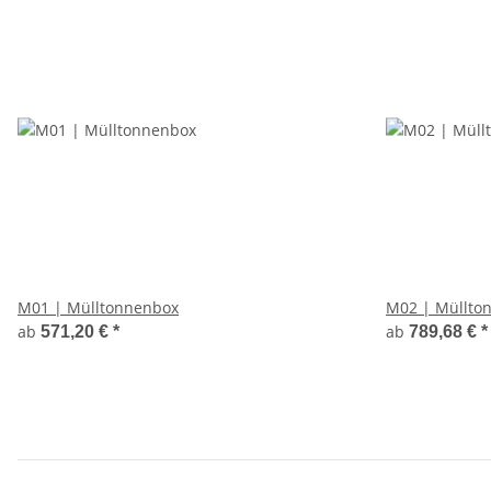
M01 | Mülltonnenbox
M02 | Müllto
ab
ab
571,20 €
*
789,68 €
*