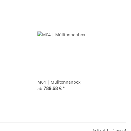
M04 | Mülltonnenbox
ab
789,68 €
*
Artikel 1 - 4 von 4