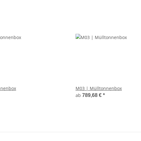
nnenbox
M03 | Mülltonnenbox
ab
789,68 €
*