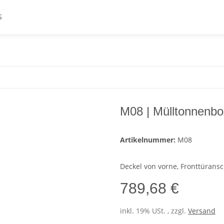
S
M08 | Mülltonnenbo
Artikelnummer:
M08
Deckel von vorne, Fronttüransc
789,68 €
inkl. 19% USt. , zzgl.
Versand