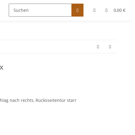
0,00 €
x
hlag nach rechts, Rücksseitentür starr